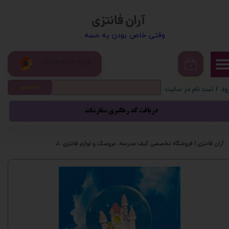
آران فانتزی
حساب کاربری من
​​وقتی خاص بودن یه حسه . . .
تغییر گذر واژه
09104377352
سفارشات
۰
جستجو
ود
/
ثبت نام در سایت
خروج از حساب کاربری
دریافت کد رهگیری سفارشات
آران فانتزی | فروشگاه تخصصی کیف مدرسه، عروسک و لوازم فانتزی
محصولات فانتزی
گ