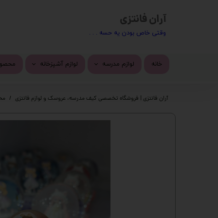
آران فانتزی
​​وقتی خاص بودن یه حسه . . .
خانه
لوازم مدرسه
لوازم آشپزخانه
محصول
کیف مدرسه
ماگ
محصول
آران فانتزی | فروشگاه تخصصی کیف مدرسه، عروسک و لوازم فانتزی
مح
تراش
استیک
پاک کن
چسب 
خودکار
دسته 
روان نویس
کیف ف
اتود
چسب ز
جامدادی
پک ها
دفتر
گوی م