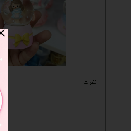
دفترچه
شانسی
مدادرنگی
استیک نوت
خط کش
چسب ماتیکی
مداد فانتزی
قمقمه
نظرات
ست لوازم تحریر فانتزی
ظرف غذا
لوازم التحریر