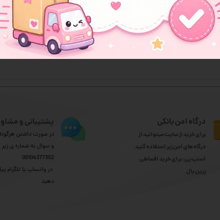
هنوز نظری ثبت نشده
اولین نفری باشید که نظر می‌دهید
ثبت نظر
درگاه امن بانکی
پشتیبانی و مشاور
برای خرید از سایت میتوانید از
در صورت داشتن هرگونه 
و سوال به شماره ی زیر
درگاه های امن زیر استفاده کنید
09104377352
اسنپ پی: برای خرید اقساطی
​​​​​​​ در واتساپ یا تلگرام پیا
​​​​​​​زرین پال
دهید