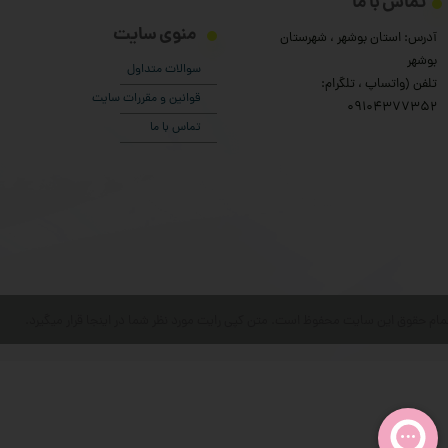
تماس با ما
منوی سایت
آدرس: استان بوشهر ، شهرستان
بوشهر
سوالات متداول
تلفن (واتساپ ، تلگرام:
قوانین و مقررات سایت
۰9104377352
تماس با ما
مام حقوق این سایت محفوظ است. متن کپی رایت مورد نظر شما در اینجا قرار میگیرد.