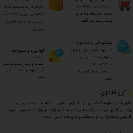
ارسال کلیه ی سفارشات با
برای خرید از سایت میتوانید از
تضمین فروشگاه و از طریق
درگاه های امن زیر استفاده کنید
پست پیشتاز می باشد.
اسنپ پی: برای خرید اقساطی
​​​​​​​زرین پال
پشتیبانی و مشاوره
​قوانین و مقررات
در صورت داشتن هرگونه ابهام
سایت
و سوال به شماره ی زیر
استفاده و خرید از سایت به معنی
09104377352
پذیرش قوانین و مقررات ما می
​​​​​​​ در واتساپ یا تلگرام پیام
باشد.
دهید
​آران فانتزی
«آران فانتزی، فروشگاه آنلاین لوازم فانتزی و خاص است که محصولات خارجی و
وارداتی باکیفیت و جذاب را عرضه می‌کند. هدف ما ارائه تجربه‌ای لذت‌بخش از خرید
اینترنتی و محصولاتی دوست‌داشتنی برای همه سنین است.»