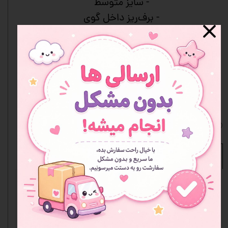
- سایز متوسط
- برف‌ریز داخل گوی
- شیشه شفاف با کیفیت
- دکور زیبا و آرام‌بخش
- مناسب هدیه
- رنگ‌بندی متنوع
- جعبه دارد
افزودن به علاقه مندی ها
نظرات
مشخصات محصول
نوع
گوی موزیکال
محصول
سایز
متوسط