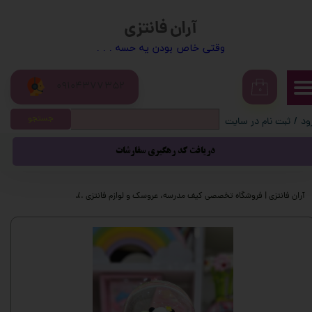
آران فانتزی
حساب کاربری من
​​وقتی خاص بودن یه حسه . . .
تغییر گذر واژه
09104377352
سفارشات
۰
جستجو
ود
/
ثبت نام در سایت
خروج از حساب کاربری
دریافت کد رهگیری سفارشات
آران فانتزی | فروشگاه تخصصی کیف مدرسه، عروسک و لوازم فانتزی
محصولات فانتزی
گ