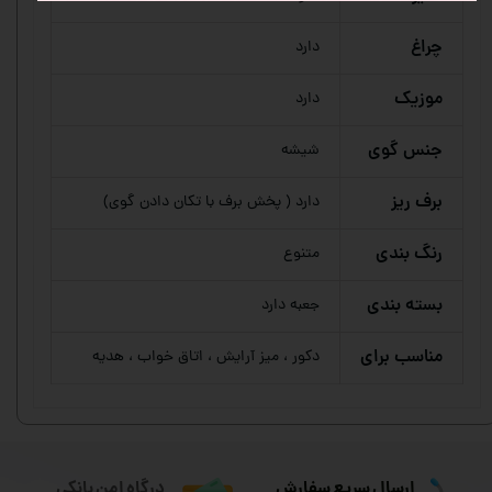
چراغ
دارد
موزیک
دارد
جنس گوی
شیشه
برف ریز
دارد ( پخش برف با تکان دادن گوی)
رنگ بندی
متنوع
بسته بندی
جعبه دارد
مناسب برای
دکور ، میز آرایش ، اتاق خواب ، هدیه
ارسال سریع سفارش
درگاه امن بانکی