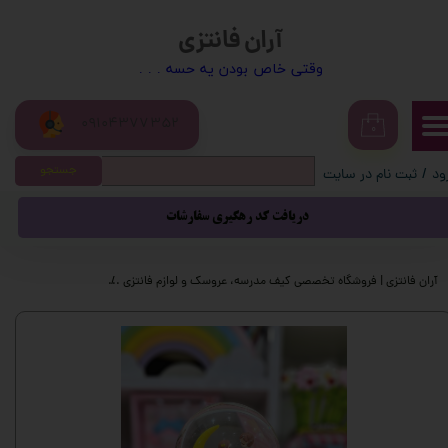
آران فانتزی
حساب کاربری من
​​وقتی خاص بودن یه حسه . . .
تغییر گذر واژه
09104377352
سفارشات
۰
جستجو
ود
/
ثبت نام در سایت
خروج از حساب کاربری
دریافت کد رهگیری سفارشات
آران فانتزی | فروشگاه تخصصی کیف مدرسه، عروسک و لوازم فانتزی
محصولات فانتزی
گ