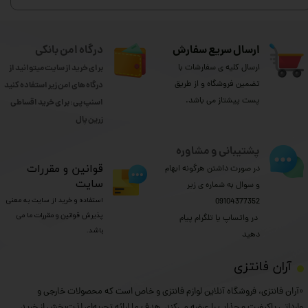
ارسال سریع سفارش
درگاه امن بانکی
ارسال کلیه ی سفارشات با
برای خرید از سایت میتوانید از
تضمین فروشگاه و از طریق
درگاه های امن زیر استفاده کنید
پست پیشتاز می باشد.
اسنپ پی: برای خرید اقساطی
​​​​​​​زرین پال
پشتیبانی و مشاوره
​قوانین و مقررات
در صورت داشتن هرگونه ابهام
سایت
و سوال به شماره ی زیر
استفاده و خرید از سایت به معنی
09104377352
پذیرش قوانین و مقررات ما می
​​​​​​​ در واتساپ یا تلگرام پیام
باشد.
دهید
​آران فانتزی
«آران فانتزی، فروشگاه آنلاین لوازم فانتزی و خاص است که محصولات خارجی و
وارداتی باکیفیت و جذاب را عرضه می‌کند. هدف ما ارائه تجربه‌ای لذت‌بخش از خرید