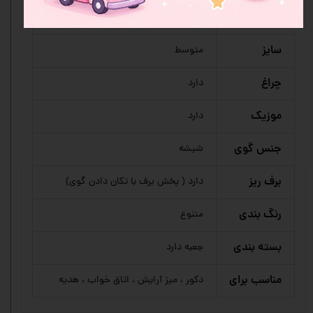
نوع
گوی موزیکال
محصول
سایز
متوسط
چراغ
دارد
موزیک
دارد
جنس گوی
شیشه
برف ریز
دارد ( پخش برف با تکان دادن گوی)
رنگ بندی
متنوع
بسته بندی
جعبه دارد
مناسب برای
دکور ، میز آرایش ، اتاق خواب ، هدیه