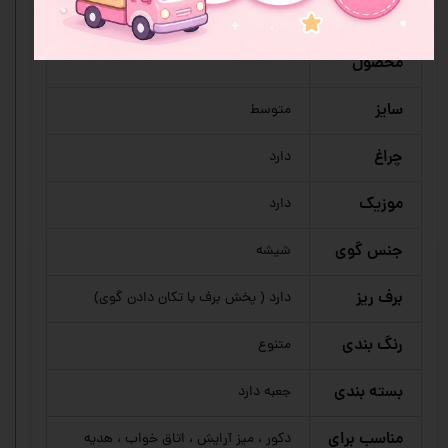
نوع
گوی موزیکال
محصول
سایز
متوسط
چراغ
دارد
موزیک
دارد
جنس گوی
شیشه
برف ریز
دارد ( پخش برف با تکان دادن گوی)
رنگ بندی
متنوع
بسته بندی
جعبه دارد
مناسب برای
دکور ، میز آرایش ، اتاق خواب ، هدیه