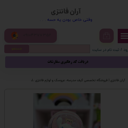
آران فانتزی
حساب کاربری من
​​وقتی خاص بودن یه حسه . . .
تغییر گذر واژه
09104377352
سفارشات
۰
جستجو
ود
/
ثبت نام در سایت
خروج از حساب کاربری
دریافت کد رهگیری سفارشات
آران فانتزی | فروشگاه تخصصی کیف مدرسه، عروسک و لوازم فانتزی
محصولات فانتزی
گ