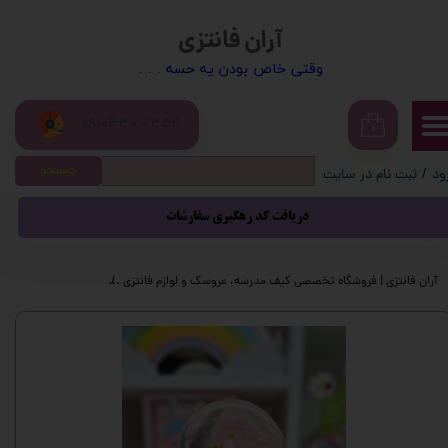
آران فانتزی
حساب کاربری من
​​وقتی خاص بودن یه حسه . . .
تغییر گذر واژه
09104377352
سفارشات
۰
جستجو
ود
/
ثبت نام در سایت
خروج از حساب کاربری
دریافت کد رهگیری سفارشات
آران فانتزی | فروشگاه تخصصی کیف مدرسه، عروسک و لوازم فانتزی
محصولات فانتزی
گ