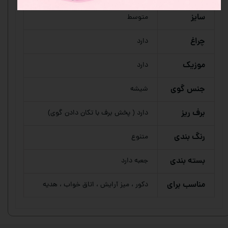
سایز
متوسط
چراغ
دارد
موزیک
دارد
جنس گوی
شیشه
برف ریز
دارد ( پخش برف با تکان دادن گوی)
رنگ بندی
متنوع
بسته بندی
جعبه دارد
مناسب برای
دکور ، میز آرایش ، اتاق خواب ، هدیه