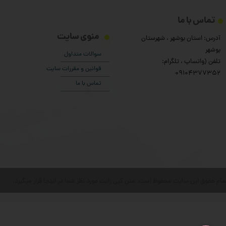
تماس با ما
منوی سایت
آدرس: استان بوشهر ، شهرستان
بوشهر
سوالات متداول
تلفن (واتساپ ، تلگرام:
قوانین و مقررات سایت
۰9104377352
تماس با ما
مام حقوق این سایت محفوظ است. متن کپی رایت مورد نظر شما در اینجا قرار میگیرد.