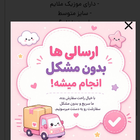
- دارای موزیک ملایم
- سایز متوسط
- برف‌ریز داخل گوی
- شیشه شفاف با کیفیت
- دکور زیبا و آرام‌بخش
- مناسب هدیه
- رنگ‌بندی متنوع
- جعبه دارد
افزودن به علاقه مندی ها
نظرات
مشخصات محصول
نوع
گوی موزیکال
محصول