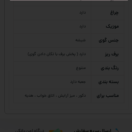
چراغ
دارد
موزیک
دارد
جنس گوی
شیشه
برف ریز
دارد ( پخش برف با تکان دادن گوی)
رنگ بندی
متنوع
بسته بندی
جعبه دارد
مناسب برای
دکور ، میز آرایش ، اتاق خواب ، هدیه
ارسال سریع سفارش
درگاه امن بانکی