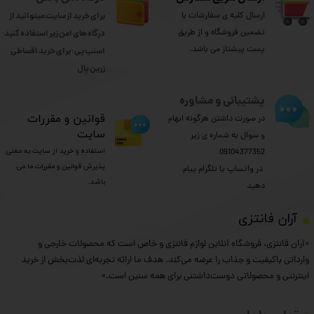
ارسال کلیه ی سفارشات با
برای خرید از سایت میتوانید از
تضمین فروشگاه و از طریق
درگاه های امن زیر استفاده کنید
پست پیشتاز می باشد.
اسنپ پی: برای خرید اقساطی
​​​​​​​زرین پال
پشتیبانی و مشاوره
​قوانین و مقررات
در صورت داشتن هرگونه ابهام
سایت
و سوال به شماره ی زیر
استفاده و خرید از سایت به معنی
09104377352
پذیرش قوانین و مقررات ما می
​​​​​​​ در واتساپ یا تلگرام پیام
باشد.
دهید
​آران فانتزی
«آران فانتزی، فروشگاه آنلاین لوازم فانتزی و خاص است که محصولات خارجی و
وارداتی باکیفیت و جذاب را عرضه می‌کند. هدف ما ارائه تجربه‌ای لذت‌بخش از خرید
اینترنتی و محصولاتی دوست‌داشتنی برای همه سنین است.»