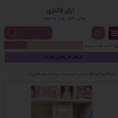
آران فانتزی
حساب کاربری من
​​وقتی خاص بودن یه حسه . . .
تغییر گذر واژه
09104377352
سفارشات
۰
جستجو
ود
/
ثبت نام در سایت
خروج از حساب کاربری
دریافت کد رهگیری سفارشات
آران فانتزی | فروشگاه تخصصی کیف مدرسه، عروسک و لوازم فانتزی
محصولات فانتزی
گ