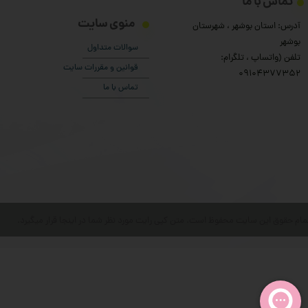
تماس با ما
منوی سایت
آدرس: استان بوشهر ، شهرستان
بوشهر
سوالات متداول
تلفن (واتساپ ، تلگرام:
قوانین و مقررات سایت
۰9104377352
تماس با ما
مام حقوق این سایت محفوظ است. متن کپی رایت مورد نظر شما در اینجا قرار میگیرد.