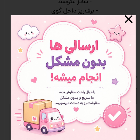
- سایز متوسط
- برف‌ریز داخل گوی
- شیشه شفاف با کیفیت
- دکور زیبا و آرام‌بخش
- مناسب هدیه
- رنگ‌بندی متنوع
- جعبه دارد
افزودن به علاقه مندی ها
نظرات
مشخصات محصول
نوع
گوی موزیکال
محصول
سایز
متوسط