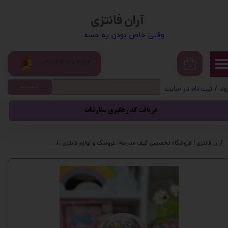
آران فانتزی
حساب کاربری من
​​وقتی خاص بودن یه حسه . . .
تغییر گذر واژه
09104377352
سفارشات
۰
جستجو
ود
/
ثبت نام در سایت
خروج از حساب کاربری
دریافت کد رهگیری سفارشات
آران فانتزی | فروشگاه تخصصی کیف مدرسه، عروسک و لوازم فانتزی
محصولات فانتزی
گ