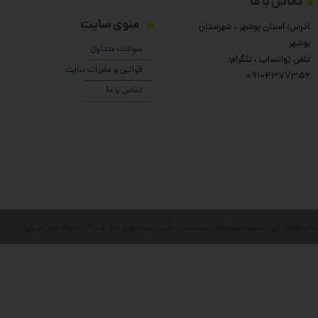
تماس با ما
منوی سایت
آدرس: استان بوشهر ، شهرستان
بوشهر
سوالات متداول
تلفن (واتساپ ، تلگرام:
قوانین و مقررات سایت
۰9104377352
تماس با ما
مام حقوق این سایت محفوظ است. متن کپی رایت مورد نظر شما در اینجا قرار میگیرد.