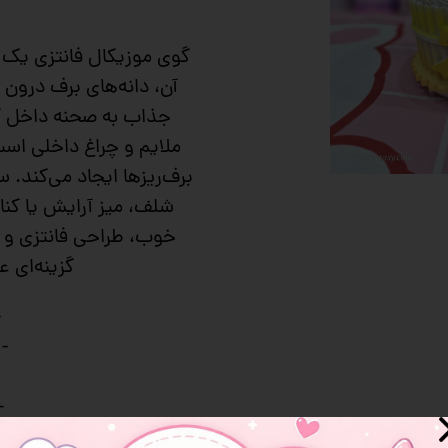
 و سوپرایز
گوی موزیکال فانتزی یک د
آن، دانه‌های برف درو
جذاب به صحنه داخل گ
ملایم و چراغ داخلی است
برف‌ریزها ایجاد می‌کند. س
شلف، میز آرایش یا ک
خوب، طراحی فانتزی و 
گزینه‌ای ع
-
-
-
- ش