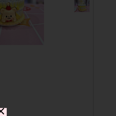
دفترچه
شانسی
مدادرنگی
استیک نوت
خط کش
چسب ماتیکی
مداد فانتزی
قمقمه
ست لوازم تحریر فانتزی
ظرف غذا
لوازم التحریر