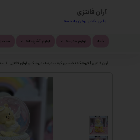
آران فانتزی
​​وقتی خاص بودن یه حسه . . .
خانه
لوازم مدرسه
لوازم آشپزخانه
محصول
کیف مدرسه
ماگ
محصول
آران فانتزی | فروشگاه تخصصی کیف مدرسه، عروسک و لوازم فانتزی
مح
تراش
استیک
پاک کن
چسب 
خودکار
دسته 
روان نویس
کیف ف
اتود
چسب ز
جامدادی
پک ها
دفتر
گوی م