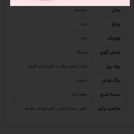
سایز
متوسط
چراغ
دارد
موزیک
دارد
جنس گوی
شیشه
برف ریز
دارد ( پخش برف با تکان دادن گوی)
رنگ بندی
متنوع
بسته بندی
جعبه دارد
مناسب برای
دکور ، میز آرایش ، اتاق خواب ، هدیه