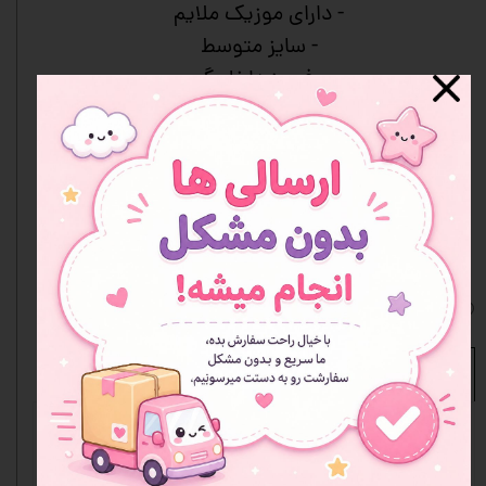
- دارای موزیک ملایم
- سایز متوسط
- برف‌ریز داخل گوی
- شیشه شفاف با کیفیت
- دکور زیبا و آرام‌بخش
- مناسب هدیه
- رنگ‌بندی متنوع
- جعبه دارد
افزودن به علاقه مندی ها
نظرات
مشخصات محصول
نوع
گوی موزیکال
محصول