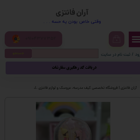
آران فانتزی
حساب کاربری من
​​وقتی خاص بودن یه حسه . . .
تغییر گذر واژه
09104377352
سفارشات
۰
جستجو
ود
/
ثبت نام در سایت
خروج از حساب کاربری
دریافت کد رهگیری سفارشات
آران فانتزی | فروشگاه تخصصی کیف مدرسه، عروسک و لوازم فانتزی
محصولات فانتزی
گ