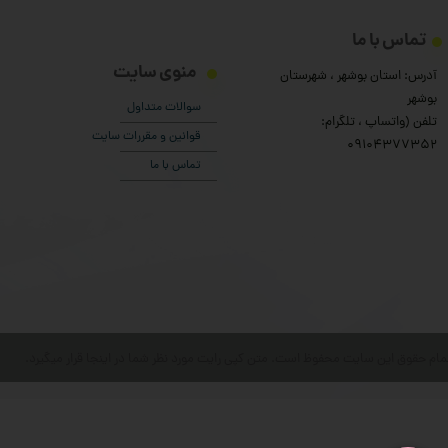
تماس با ما
منوی سایت
آدرس: استان بوشهر ، شهرستان
بوشهر
سوالات متداول
تلفن (واتساپ ، تلگرام:
قوانین و مقررات سایت
۰9104377352
تماس با ما
مام حقوق این سایت محفوظ است. متن کپی رایت مورد نظر شما در اینجا قرار میگیرد.