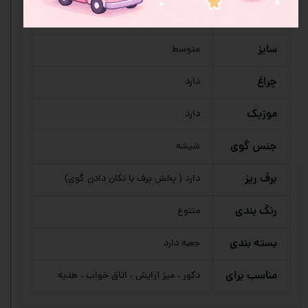
نوع
گوی موزیکال
محصول
سایز
متوسط
چراغ
دارد
موزیک
دارد
جنس گوی
شیشه
برف ریز
دارد ( پخش برف با تکان دادن گوی)
رنگ بندی
متنوع
بسته بندی
جعبه دارد
مناسب برای
دکور ، میز آرایش ، اتاق خواب ، هدیه