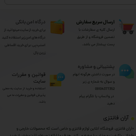
ارسال سریع سفارش
درگاه امن بانکی
ارسال کلیه ی سفارشات با
برای خرید از سایت میتوانید از
تضمین فروشگاه و از طریق
درگاه های امن زیر استفاده کنید
پست پیشتاز می باشد.
اسنپ پی: برای خرید اقساطی
​​​​​​​زرین پال
پشتیبانی و مشاوره
​قوانین و مقررات
در صورت داشتن هرگونه ابهام
سایت
و سوال به شماره ی زیر
استفاده و خرید از سایت به معنی
09104377352
پذیرش قوانین و مقررات ما می
​​​​​​​ در واتساپ یا تلگرام پیام
باشد.
دهید
​آران فانتزی
«آران فانتزی، فروشگاه آنلاین لوازم فانتزی و خاص است که محصولات خارجی و
وارداتی باکیفیت و جذاب را عرضه می‌کند. هدف ما ارائه تجربه‌ای لذت‌بخش از خرید