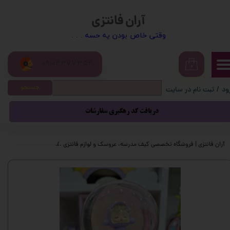
آران فانتزی
حساب کاربری من
​​وقتی خاص بودن یه حسه . . .
تغییر گذر واژه
09104377352
سفارشات
۰
جستجو
ود
/
ثبت نام در سایت
خروج از حساب کاربری
دریافت کد رهگیری سفارشات
آران فانتزی | فروشگاه تخصصی کیف مدرسه، عروسک و لوازم فانتزی
محصولات فانتزی
گ