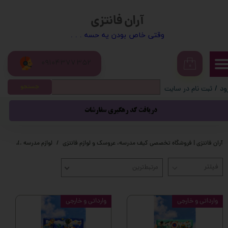
آران فانتزی
حساب کاربری من
​​وقتی خاص بودن یه حسه . . .
تغییر گذر واژه
09104377352
سفارشات
۰
جستجو
ود
/
ثبت نام در سایت
خروج از حساب کاربری
دریافت کد رهگیری سفارشات
آران فانتزی | فروشگاه تخصصی کیف مدرسه، عروسک و لوازم فانتزی
لوازم مدرسه
لوازم 
مرتبط‌ترین
وارداتی و خارجی
وارداتی و خارجی