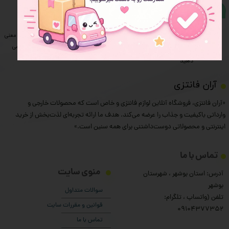
​قوانین و مقررات
در صورت داشتن هرگونه ابهام
سایت
و سوال به شماره ی زیر
استفاده و خرید از سایت به معنی
09104377352
پذیرش قوانین و مقررات ما می
​​​​​​​ در واتساپ یا تلگرام پیام
باشد.
دهید
​آران فانتزی
«آران فانتزی، فروشگاه آنلاین لوازم فانتزی و خاص است که محصولات خارجی و
وارداتی باکیفیت و جذاب را عرضه می‌کند. هدف ما ارائه تجربه‌ای لذت‌بخش از خرید
اینترنتی و محصولاتی دوست‌داشتنی برای همه سنین است.»
تماس با ما
منوی سایت
آدرس: استان بوشهر ، شهرستان
بوشهر
سوالات متداول
تلفن (واتساپ ، تلگرام:
قوانین و مقررات سایت
۰9104377352
تماس با ما