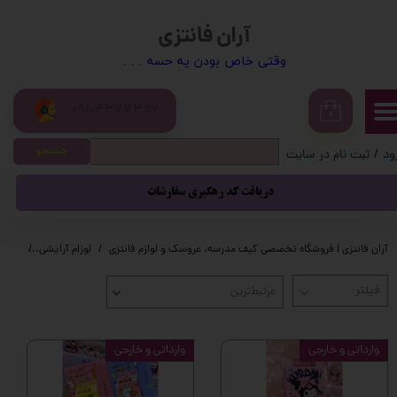
آران فانتزی
حساب کاربری من
​​وقتی خاص بودن یه حسه . . .
تغییر گذر واژه
09104377352
سفارشات
۰
جستجو
ود
/
ثبت نام در سایت
خروج از حساب کاربری
دریافت کد رهگیری سفارشات
آران فانتزی | فروشگاه تخصصی کیف مدرسه، عروسک و لوازم فانتزی
لوزام آرایشی
سایه
مرتبط‌ترین
وارداتی و خارجی
وارداتی و خارجی