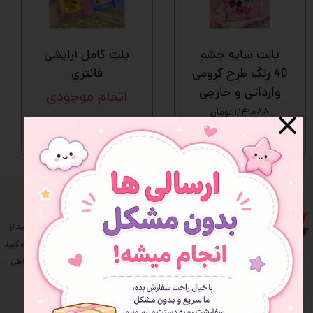
پالت سایه چشم
پلت کامل آرایشی
40 رنگ طرح کرومی
فانتزی
وارداتی و خارجی
اتمام موجودی
۱,۱۴۱,۰۸۸ تومان
افزودن به سبد خرید
ارسال سریع سفارش
درگاه امن بانکی
ارسال کلیه ی سفارشات با
برای خرید از سایت میتوانید از
تضمین فروشگاه و از طریق
درگاه های امن زیر استفاده کنید
پست پیشتاز می باشد.
اسنپ پی: برای خرید اقساطی
​​​​​​​زرین پال
پشتیبانی و مشاوره