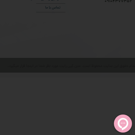
۰9104377352
تماس با ما
مام حقوق این سایت محفوظ است. متن کپی رایت مورد نظر شما در اینجا قرار میگیرد.