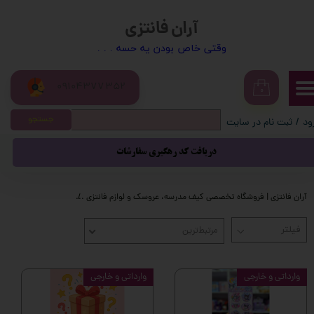
آران فانتزی
حساب کاربری من
​​وقتی خاص بودن یه حسه . . .
تغییر گذر واژه
09104377352
سفارشات
۰
جستجو
ود
/
ثبت نام در سایت
خروج از حساب کاربری
دریافت کد رهگیری سفارشات
آران فانتزی | فروشگاه تخصصی کیف مدرسه، عروسک و لوازم فانتزی
محصولات فانتزی
ا
مرتبط‌ترین
وارداتی و خارجی
وارداتی و خارجی