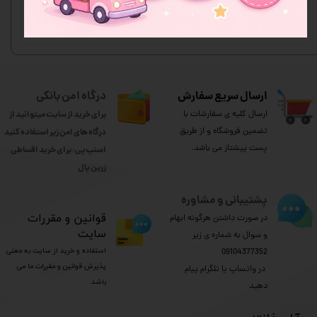
★
★
★
ارسال سریع سفارش
درگاه امن بانکی
ارسال کلیه ی سفارشات با
برای خرید از سایت میتوانید از
تضمین فروشگاه و از طریق
درگاه های امن زیر استفاده کنید
پست پیشتاز می باشد.
اسنپ پی: برای خرید اقساطی
​​​​​​​زرین پال
پشتیبانی و مشاوره
​قوانین و مقررات
در صورت داشتن هرگونه ابهام
سایت
و سوال به شماره ی زیر
استفاده و خرید از سایت به معنی
09104377352
پذیرش قوانین و مقررات ما می
​​​​​​​ در واتساپ یا تلگرام پیام
باشد.
دهید