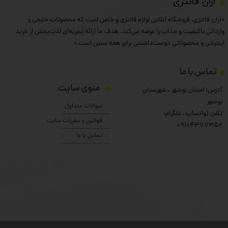
​آران فانتزی
«آران فانتزی، فروشگاه آنلاین لوازم فانتزی و خاص است که محصولات خارجی و
★
★
★
★
★
وارداتی باکیفیت و جذاب را عرضه می‌کند. هدف ما ارائه تجربه‌ای لذت‌بخش از خرید
اینترنتی و محصولاتی دوست‌داشتنی برای همه سنین است.»
تماس با ما
منوی سایت
آدرس: استان بوشهر ، شهرستان
بوشهر
سوالات متداول
تلفن (واتساپ ، تلگرام:
قوانین و مقررات سایت
۰9104377352
تماس با ما