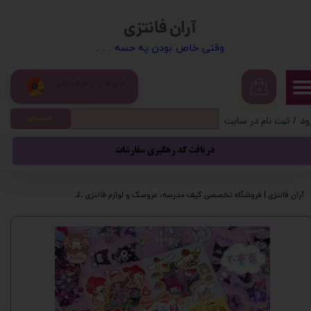
آران فانتزی
حساب کاربری من
​​وقتی خاص بودن یه حسه . . .
تغییر گذر واژه
09104377352
سفارشات
۰
جستجو
ود
/
ثبت نام در سایت
خروج از حساب کاربری
دریافت کد رهگیری سفارشات
آران فانتزی | فروشگاه تخصصی کیف مدرسه، عروسک و لوازم فانتزی
محصولات فانتزی
م