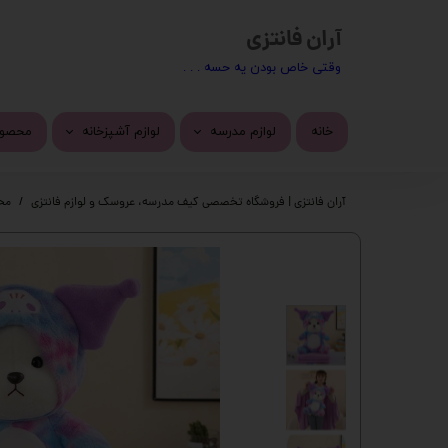
آران فانتزی
​​وقتی خاص بودن یه حسه . . .
خانه
لوازم مدرسه
لوازم آشپزخانه
محصول
کیف مدرسه
ماگ
محصول
آران فانتزی | فروشگاه تخصصی کیف مدرسه، عروسک و لوازم فانتزی
مح
تراش
استیک
پاک کن
چسب 
خودکار
دسته 
روان نویس
کیف ف
اتود
چسب ز
جامدادی
پک ها
دفتر
گوی م