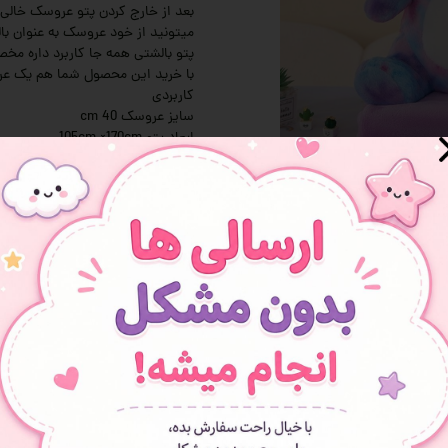
بعد از خارج کردن پتو عروسک خالی
میتونید از خود عروسک به عنوان با
 و سوپرایز
پتو بالشتی همه جا کاربرد داره م
با خرید این محصول شما هم یک عر
کاربردی
سایز عروسک 40 cm
ابعاد پتو 105cm ×170cm
لطفاً 3 الی 5 سانتی متر خطای اندازه گیری کمتر یا بیشتر نیز در نظر گرفته شود.
افزودن به علاقه مندی ها
شما هم می‌توانید در مورد این
ثبت نظر