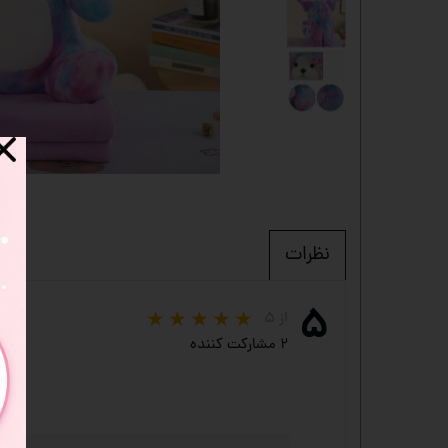
دفترچه
شانسی
مدادرنگی
استیک نوت
خط کش
چسب ماتیکی
مداد فانتزی
نظرات
قمقمه
ست لوازم تحریر فانتزی
۵
از ۵
ظرف غذا
۲ مشارکت کننده
لوازم التحریر