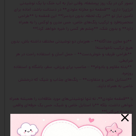
تصور کن در یک روز پرمشغله، وقتی نیاز به آب خنک یا یک نوشیدنی
انرژی‌زا داری، **قمقمه دو مخزنه ملودی** در دستانت باشد، آماده برای
تأمین نیاز تو **در یک لحظه، بدون دردسر!** این قمقمه با **طراحی
منحصر‌به‌فرد و ترکیب رنگ‌های خاص، حس مدرن و لوکس را به همراه
دارد** و بدون شک، **چشم هر کسی را خیره خواهد کرد!**
**دو مخزن جداگانه** – هم‌زمان دو نوشیدنی مختلف داشته باش، بدون
هیچ ترکیب ناخواسته!
**طراحی ظریف و خوش‌دست** – حمل آسان و استفاده راحت در هر
شرایطی.
**بدنه مقاوم و بادوام** – مناسب برای ورزش، سفر، باشگاه و استفاده
روزمره.
**استایل خاص و متفاوت** – رنگ‌های جذاب و شیک که درخشش
خاصی به همراه دارند.
با **قمقمه ملودی**، نه تنها نوشیدنی‌های مورد علاقه‌ات را همیشه همراه
خواهی داشت، بلکه **با استایل خاص و شیک، حس یک حرفه‌ای واقعی
را تجربه می‌کنی!**
**منتظر تجربه‌ی متفاوتی باش! آیا این قمقمه، همان چیزی نیست که
همیشه دنبالش بودی؟