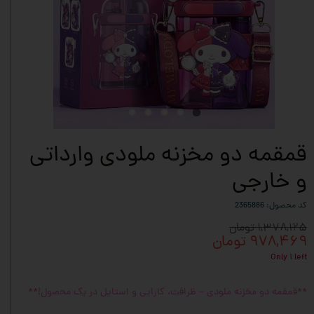
قمقمه دو مخزنه ملودی وارداتی
و خارجی
کد محصول: 2365886
۱,۳۷۸,۱۲۵ تومان
۹۷۸,۴۶۹ تومان
Only ۱ left
**قمقمه دو مخزنه ملودی – ظرافت، کارایی و استایل در یک محصول!**