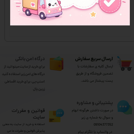
اولین نفری باشید که نظر می‌دهید
ثبت نظر
ارسال سریع سفارش
درگاه امن بانکی
ارسال کلیه ی سفارشات با
برای خرید از سایت میتوانید از
تضمین فروشگاه و از طریق
درگاه های امن زیر استفاده کنید
پست پیشتاز می باشد.
اسنپ پی: برای خرید اقساطی
​​​​​​​زرین پال
پشتیبانی و مشاوره
​قوانین و مقررات
در صورت داشتن هرگونه ابهام
سایت
و سوال به شماره ی زیر
استفاده و خرید از سایت به معنی
09104377352
پذیرش قوانین و مقررات ما می
​​​​​​​ در واتساپ یا تلگرام پیام