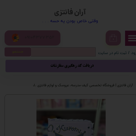
آران فانتزی
حساب کاربری من
​​وقتی خاص بودن یه حسه . . .
تغییر گذر واژه
09104377352
سفارشات
۰
جستجو
ود
/
ثبت نام در سایت
خروج از حساب کاربری
دریافت کد رهگیری سفارشات
آران فانتزی | فروشگاه تخصصی کیف مدرسه، عروسک و لوازم فانتزی
محصولات فانتزی
م