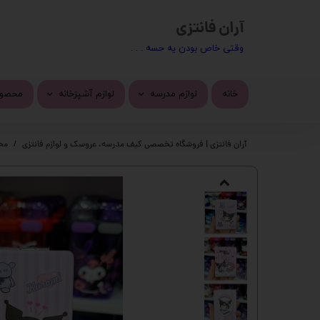
آران فانتزی
​​وقتی خاص بودن یه حسه . . .
خانه
لوازم مدرسه
لوازم آشپزخانه
محصول
کیف مدرسه
ماگ
محصول
آران فانتزی | فروشگاه تخصصی کیف مدرسه، عروسک و لوازم فانتزی
مح
تراش
استیک
پاک کن
چسب 
خودکار
دسته 
روان نویس
کیف ف
اتود
چسب ز
جامدادی
پک ها
دفتر
گوی م