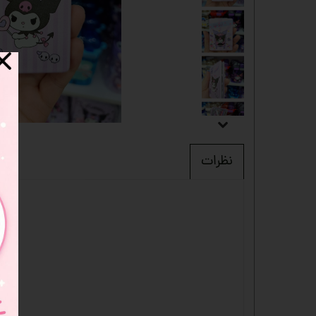
دفترچه
شانسی
مدادرنگی
استیک نوت
خط کش
چسب ماتیکی
نظرات
مداد فانتزی
قمقمه
ست لوازم تحریر فانتزی
ظرف غذا
لوازم التحریر