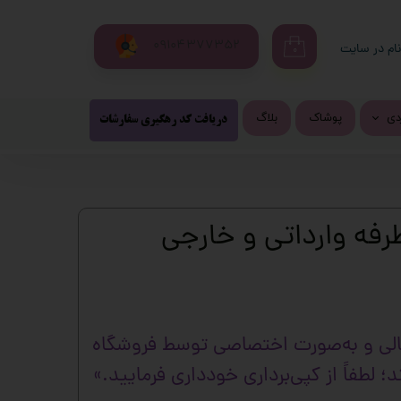
09104377352
ام در سایت
۰
ری من
اژه
ردی
پوشاک
بلاگ
پیشنهاد شگفت انگیز
محصولات پرفروش
دریافت کد رهگیری سفارشات
تزی
اب کاربری
شی و لپ تاب
رفه وارداتی و خارجی
روفرشی فانتزی
و
ری فانتزی
نالی و به‌صورت اختصاصی توسط فروشگاه
د؛ لطفاً از کپی‌برداری خودداری فرمایید.»