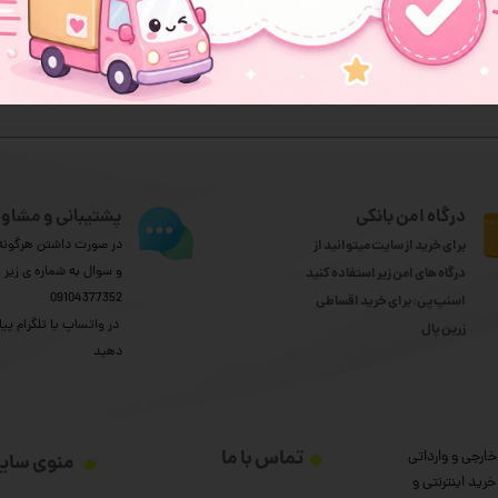
ثبت نظر
درگاه امن بانکی
پشتیبانی و مشاور
برای خرید از سایت میتوانید از
در صورت داشتن هرگونه 
و سوال به شماره ی زیر
درگاه های امن زیر استفاده کنید
09104377352
اسنپ پی: برای خرید اقساطی
​​​​​​​ در واتساپ یا تلگرام پیا
​​​​​​​زرین پال
دهید
تماس با ما
ارجی و وارداتی
منوی سای
رید اینترنتی و