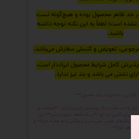
در حد ظاهر محصول بوده و هیچ‌گونه تست
نشده است؛ لطفاً به این نکته توجه داشته
باشید.
مرجوعی، تعویض و کنسلی سفارش می‌باشد.
پذیرش کامل شرایط محصول ایراددار است.
رای نشتی می باشد و بند نیز ندارد.
، کارایی و استایل در یک محصول!**
یاز به آب خنک یا یک نوشیدنی انرژی‌زا داری، **قمقمه دو
ده برای تأمین نیاز تو **در یک لحظه، بدون دردسر!** این
ترکیب رنگ‌های خاص، حس مدرن و لوکس را به همراه دارد** و
 خواهد کرد!**