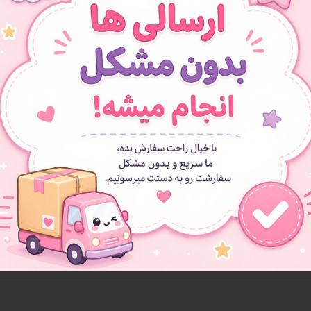
**دو مخزن جداگانه** – هم‌زمان 
**طراحی ظریف و خوش‌دست** – ح
**بدنه مقاوم و بادوام** – مناسب 
**استایل خاص و متفاوت** – رنگ
با **قمقمه ملودی**، نه تنها نوشی
**با استایل خاص و شیک، حس یک ح
**منتظر تجربه‌ی متفاوتی باش! آی
نکات
قمقمه و جعبه ارسالی برای شما مانن
افزودن به علاقه مندی ها