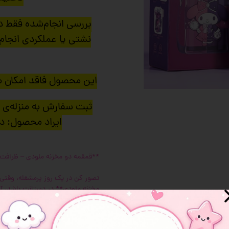
 و سوپرایز
بررسی انجام‌شده فقط 
نشتی یا عملکردی انجام 
این محصول فاقد امکان 
ثبت سفارش به منزله‌ی 
ایراد محصول: دا
**قمقمه دو مخزنه ملودی – ظرافت
تصور کن در یک روز پرمشغله، وقتی ن
مخزنه ملودی** در دستانت باشد، آما
قمقمه با **طراحی منحصر‌به‌فرد و 
بدون شک، **چشم هر کسی را خیره