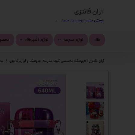
آران فانتزی
​​وقتی خاص بودن یه حسه . . .
خانه
لوازم مدرسه
لوازم آشپزخانه
محصول
کیف مدرسه
ماگ
محصول
آران فانتزی | فروشگاه تخصصی کیف مدرسه، عروسک و لوازم فانتزی
مح
تراش
استیک
پاک کن
چسب 
خودکار
دسته 
روان نویس
کیف ف
اتود
چسب ز
جامدادی
پک ها
دفتر
گوی م