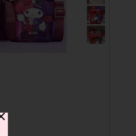
دفترچه
شانسی
مدادرنگی
استیک نوت
خط کش
چسب ماتیکی
مداد فانتزی
قمقمه
ست لوازم تحریر فانتزی
ظرف غذا
لوازم التحریر