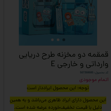
قمقمه دو مخزنه طرح دریایی
وارداتی و خارجی E
کد محصول: 567368685
اتمام موجودی
توجه: این محصول ایراددار است
این محصول دارای ایراد ظاهری می‌باشد و به همین
دلیل با قیمت تخفیف‌خورده عرضه شده است.