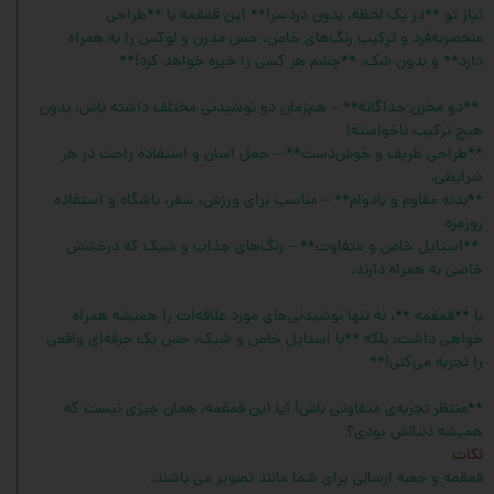
نیاز تو **در یک لحظه، بدون دردسر!** این قمقمه با **طراحی
منحصر‌به‌فرد و ترکیب رنگ‌های خاص، حس مدرن و لوکس را به همراه
دارد** و بدون شک، **چشم هر کسی را خیره خواهد کرد!**
**دو مخزن جداگانه** – هم‌زمان دو نوشیدنی مختلف داشته باش، بدون
هیچ ترکیب ناخواسته!
**طراحی ظریف و خوش‌دست** – حمل آسان و استفاده راحت در هر
شرایطی.
**بدنه مقاوم و بادوام** – مناسب برای ورزش، سفر، باشگاه و استفاده
روزمره.
**استایل خاص و متفاوت** – رنگ‌های جذاب و شیک که درخشش
خاصی به همراه دارند.
با **قمقمه **، نه تنها نوشیدنی‌های مورد علاقه‌ات را همیشه همراه
خواهی داشت، بلکه **با استایل خاص و شیک، حس یک حرفه‌ای واقعی
را تجربه می‌کنی!**
**منتظر تجربه‌ی متفاوتی باش! آیا این قمقمه، همان چیزی نیست که
همیشه دنبالش بودی؟
نکات
قمقمه و جعبه ارسالی برای شما مانند تصویر می باشند.