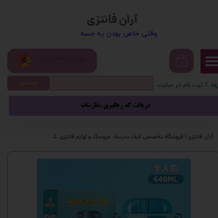
آران فانتزی
حساب کاربری من
​​وقتی خاص بودن یه حسه . . .
تغییر گذر واژه
09104377352
سفارشات
۰
جستجو
ود
/
ثبت نام در سایت
خروج از حساب کاربری
دریافت کد رهگیری سفارشات
آران فانتزی | فروشگاه تخصصی کیف مدرسه، عروسک و لوازم فانتزی
محصولات فانتزی
م